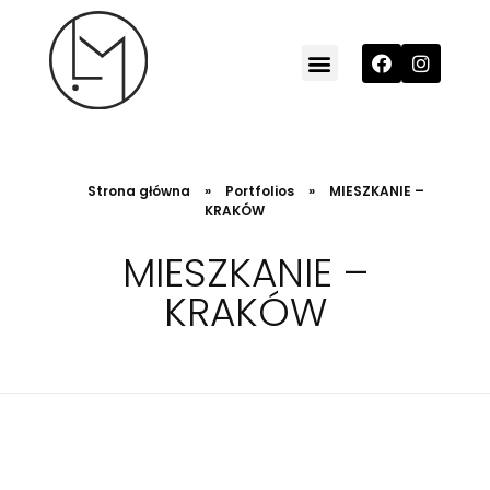
MILO Studio
architektura wnętrz / projektowanie wnętrz
Strona główna
»
Portfolios
»
MIESZKANIE –
KRAKÓW
MIESZKANIE –
KRAKÓW