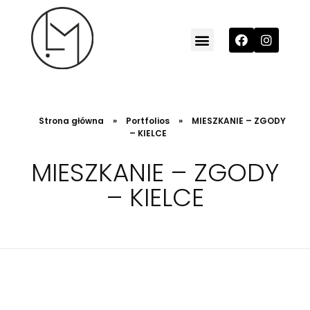
MILO Studio
architektura wnętrz / projektowanie wnętrz
Strona główna
»
Portfolios
»
MIESZKANIE – ZGODY
– KIELCE
MIESZKANIE – ZGODY
– KIELCE